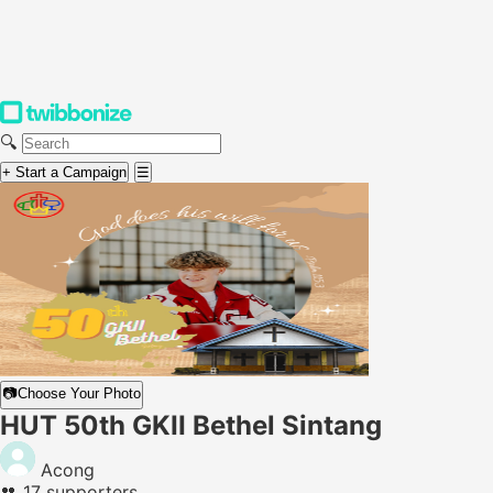
🔍
+ Start a Campaign
☰
📷
Choose Your Photo
HUT 50th GKII Bethel Sintang
Acong
👥
17 supporters