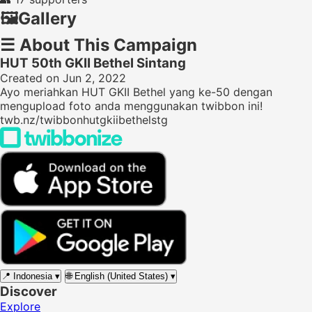
🖼️
Gallery
☰
About This Campaign
HUT 50th GKII Bethel Sintang
Created on Jun 2, 2022
Ayo meriahkan HUT GKII Bethel yang ke-50 dengan
mengupload foto anda menggunakan twibbon ini!
twb.nz/twibbonhutgkiibethelstg
📍
Indonesia
▾
🌐
English (United States)
▾
Discover
Explore