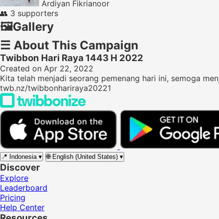
Ardiyan Fikrianoor
👥
3 supporters
🖼️
Gallery
☰
About This Campaign
Twibbon Hari Raya 1443 H 2022
Created on Apr 22, 2022
Kita telah menjadi seorang pemenang hari ini, semoga menjadi
twb.nz/twibbonhariraya20221
📍
Indonesia
▾
🌐
English (United States)
▾
Discover
Explore
Leaderboard
Pricing
Help Center
Resources