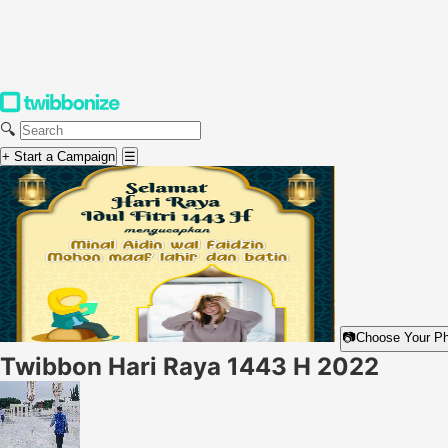
🔍
+ Start a Campaign
☰
📷
Choose Your P
Twibbon Hari Raya 1443 H 2022