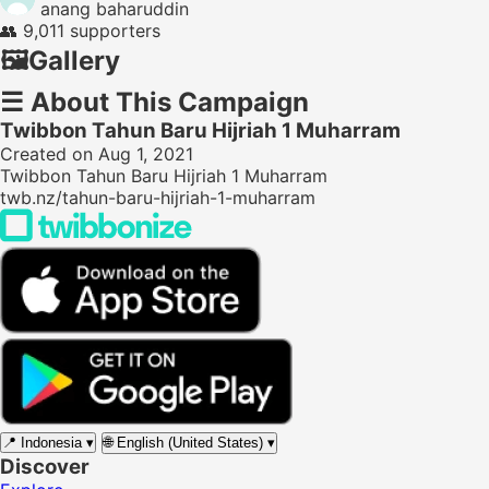
anang baharuddin
👥
9,011 supporters
🖼️
Gallery
☰
About This Campaign
Twibbon Tahun Baru Hijriah 1 Muharram
Created on Aug 1, 2021
Twibbon Tahun Baru Hijriah 1 Muharram
twb.nz/tahun-baru-hijriah-1-muharram
📍
Indonesia
▾
🌐
English (United States)
▾
Discover