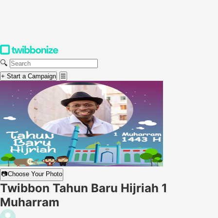
🔍
+ Start a Campaign
☰
📷
Choose Your Photo
Twibbon Tahun Baru Hijriah 1
Muharram