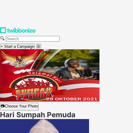
🔍
+ Start a Campaign
☰
📷
Choose Your Photo
Hari Sumpah Pemuda