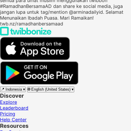
semua para umat muslim menggunakan twibbon
#RamadhanBersamaAD dan share ke social media, juga
jangan lupa untuk tag/mention @arminadailyid. Selamat
Menunaikan Ibadah Puasa. Mari Ramaikan!
twb.nz/ramadhanbersamaad
📍
Indonesia
▾
🌐
English (United States)
▾
Discover
Explore
Leaderboard
Pricing
Help Center
Resources