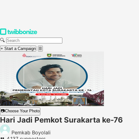
🔍
+ Start a Campaign
☰
📷
Choose Your Photo
Hari Jadi Pemkot Surakarta ke-76
Pemkab Boyolali
👥
4,137 supporters