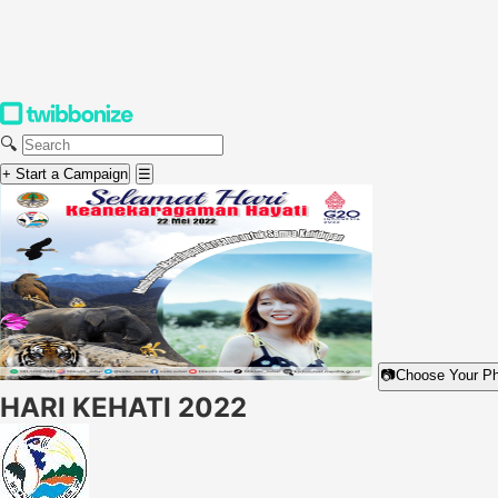
🔍
+ Start a Campaign
☰
📷
Choose Your P
HARI KEHATI 2022