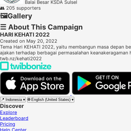
Balai Besar KSDA Sulsel
👥
205 supporters
🖼️
Gallery
☰
About This Campaign
HARI KEHATI 2022
Created on May 20, 2022
Tema Hari KEHATI 2022, yaitu membangun masa depan be
ajakan terhadap berbagai permasalahan keanakeragaman ha
twb.nz/kehati2022
📍
Indonesia
▾
🌐
English (United States)
▾
Discover
Explore
Leaderboard
Pricing
Help Center