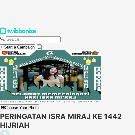
🔍
+ Start a Campaign
☰
📷
Choose Your Photo
PERINGATAN ISRA MIRAJ KE 1442
HIJRIAH