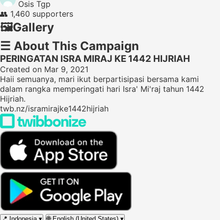
Osis Tgp
👥
1,460 supporters
🖼️
Gallery
☰
About This Campaign
PERINGATAN ISRA MIRAJ KE 1442 HIJRIAH
Created on Mar 9, 2021
Haii semuanya, mari ikut berpartisipasi bersama kami
dalam rangka memperingati hari Isra' Mi'raj tahun 1442
Hijriah.
twb.nz/isramirajke1442hijriah
📍
Indonesia
▾
🌐
English (United States)
▾