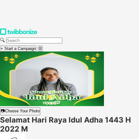
🔍
+ Start a Campaign
☰
📷
Choose Your Photo
Selamat Hari Raya Idul Adha 1443 H
2022 M