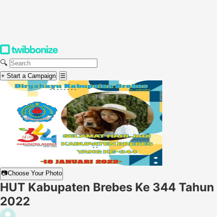
🔍
+ Start a Campaign
☰
📷
Choose Your Photo
HUT Kabupaten Brebes Ke 344 Tahun
2022