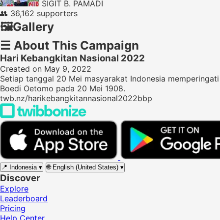
SIGIT B. PAMADI
👥
36,162 supporters
🖼️
Gallery
☰
About This Campaign
Hari Kebangkitan Nasional 2022
Created on May 9, 2022
Setiap tanggal 20 Mei masyarakat Indonesia memperingati Ha
Boedi Oetomo pada 20 Mei 1908.
twb.nz/harikebangkitannasional2022bbp
📍
Indonesia
▾
🌐
English (United States)
▾
Discover
Explore
Leaderboard
Pricing
Help Center