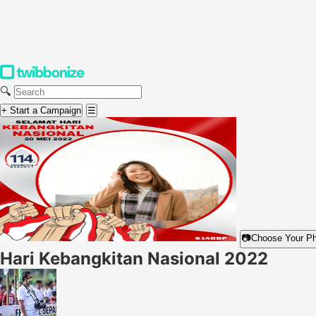
🔍
+ Start a Campaign
☰
📷
Choose Your P
Hari Kebangkitan Nasional 2022