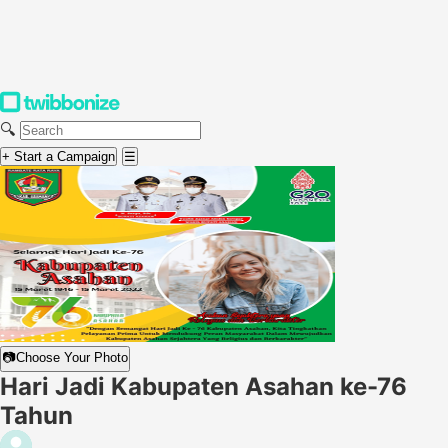
🔍
+ Start a Campaign
☰
📷
Choose Your Photo
Hari Jadi Kabupaten Asahan ke-76
Tahun