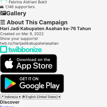
Febrina Aldriani Bukit
👥
1,146 supporters
🖼️
Gallery
☰
About This Campaign
Hari Jadi Kabupaten Asahan ke-76 Tahun
Created on Mar 9, 2022
Show your supports!
twb.nz/harijadikabupatenasahan
📍
Indonesia
▾
🌐
English (United States)
▾
Discover