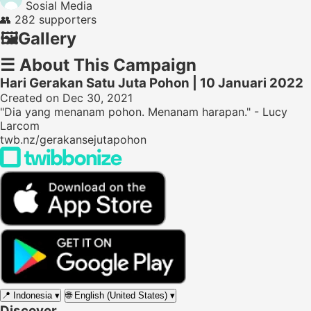
Sosial Media
👥
282 supporters
🖼️
Gallery
☰
About This Campaign
Hari Gerakan Satu Juta Pohon | 10 Januari 2022
Created on Dec 30, 2021
"Dia yang menanam pohon. Menanam harapan." - Lucy
Larcom
twb.nz/gerakansejutapohon
📍
Indonesia
▾
🌐
English (United States)
▾
Discover