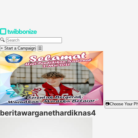
🔍
+ Start a Campaign
☰
📷
Choose Your P
beritawarganethardiknas4