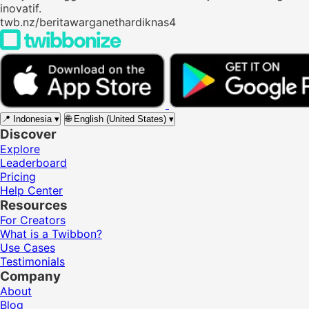
inovatif.
twb.nz/beritawarganethardiknas4
📍
Indonesia
▾
🌐
English (United States)
▾
Discover
Explore
Leaderboard
Pricing
Help Center
Resources
For Creators
What is a Twibbon?
Use Cases
Testimonials
Company
About
Blog