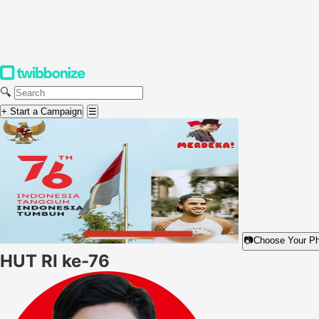
🔍
+ Start a Campaign
☰
📷
Choose Your P
HUT RI ke-76